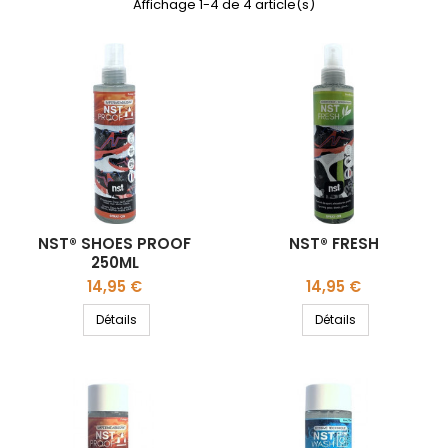
Affichage 1-4 de 4 article(s)
NST® SHOES PROOF
NST® FRESH
250ML
Prix
Prix
14,95 €
14,95 €
Détails
Détails