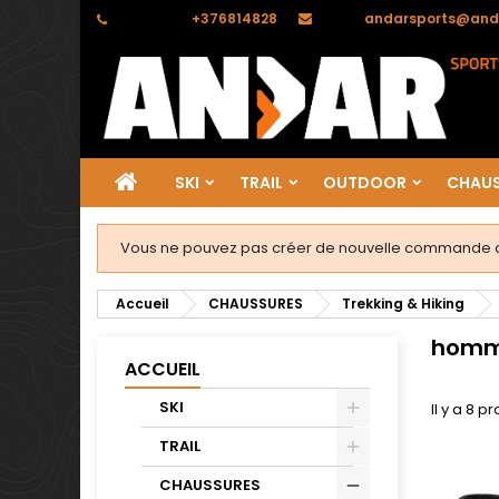
Téléphone:
+376814828
Email:
andarsports@and
SKI
TRAIL
OUTDOOR
CHAUS
Vous ne pouvez pas créer de nouvelle commande de
Accueil
CHAUSSURES
Trekking & Hiking
hom
ACCUEIL
SKI
Il y a 8 pr
TRAIL
CHAUSSURES