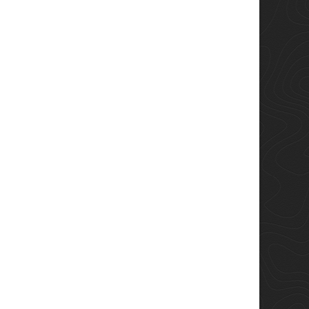
fas de sol o máscara
Accapi Bodyguard : la
esquí? La guía
technologie FIR pour
nitiva para elegir bien
prendre soin de votre
corps avant, pendant et
de las dudas más
après l’effort
uentes entre los
Chez Andar Sports, nous
iadores —especialmente
croyons à l’innovation au
do entran en nuestra