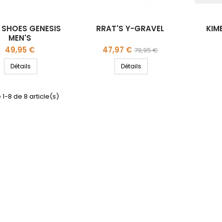
 SHOES GENESIS
RRAT'S Y-GRAVEL
KIM
MEN'S
Prix
Prix
Prix
49,95 €
47,97 €
79,95 €
de
Détails
Détails
base
 1-8 de 8 article(s)