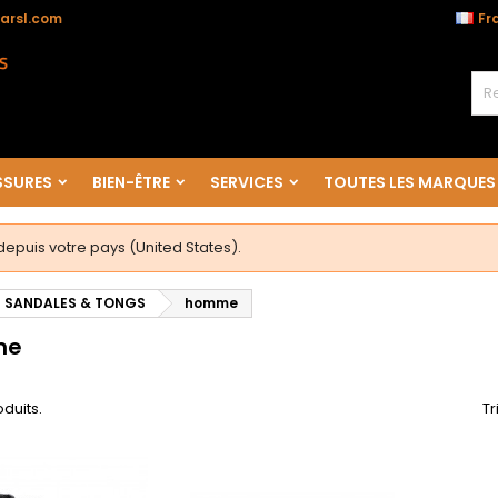
arsl.com
Fr
SURES
BIEN-ÊTRE
SERVICES
TOUTES LES MARQUES
puis votre pays (United States).
SANDALES & TONGS
homme
me
oduits.
Tr