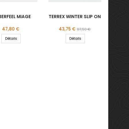
BERFEEL MIAGE
TERREX WINTER SLIP ON
Prix
Prix
Prix
47,80 €
43,75 €
87,50 €
de
Détails
Détails
base