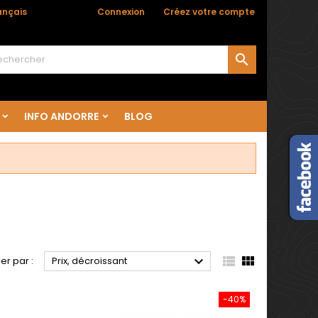

ançais
Bienvenue,
Connexion
ou
Créez votre compte

INFO ANDORRE
BLOG



ier par :
Prix, décroissant
-40%