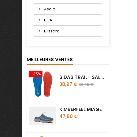
Asolo
BCA
Blizzard
MEILLEURES VENTES
-35%
SIDAS TRAIL+ SALOMON
Prix
Prix
38,97 €
59,95 €
de
base
KIMBERFEEL MIAGE
Prix
47,80 €