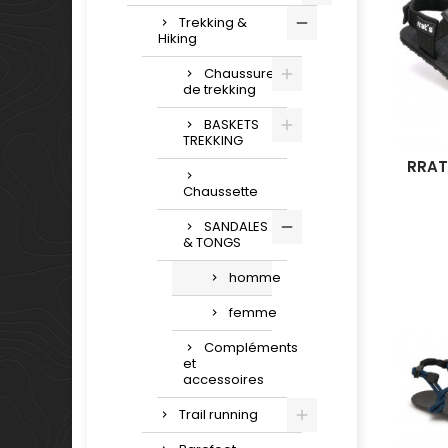
Trekking &
Hiking
Chaussures
de trekking
BASKETS
TREKKING
RRAT
Chaussette
SANDALES
& TONGS
homme
femme
Compléments
et
accessoires
Trail running