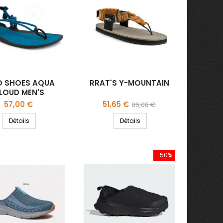
O SHOES AQUA
RRAT'S Y-MOUNTAIN
LOUD MEN'S
Prix
Prix
Prix
57,00 €
51,65 €
86,08 €
de
Détails
Détails
base
-50%