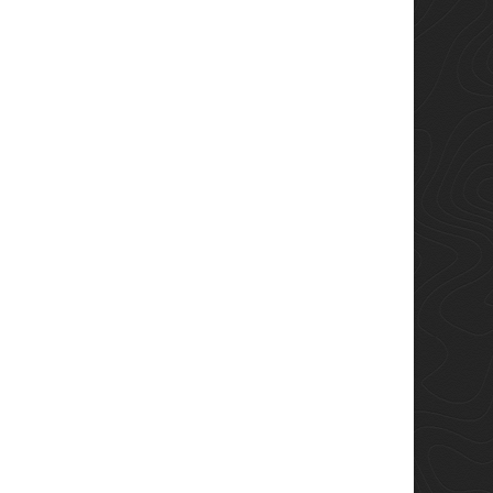
service du bien-être et de la
da— es: ¿qué me...
performance. Les produits
voir plus
Accapi...
En savoir plus