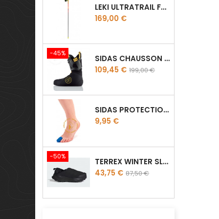
LEKI ULTRATRAIL FX.ONE SUPETLITE
Prix
169,00 €
-45%
SIDAS CHAUSSON THERMOFORMABLE THERMO CRT SLIM
Prix
Prix
109,45 €
199,00 €
de
base
SIDAS PROTECTION D'ORTEILLES GEL TOE CAP
Prix
9,95 €
-50%
TERREX WINTER SLIP ON
Prix
Prix
43,75 €
87,50 €
de
base