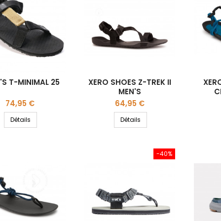
'S T-MINIMAL 25
XERO SHOES Z-TREK II
XER
MEN'S
C
Prix
Prix
74,95 €
64,95 €
Détails
Détails
-40%