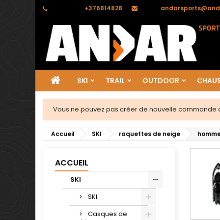
Téléphone:
+376814828
Email:
andarsports@and
SKI
TRAIL
OUTDOOR
CHAUS
Vous ne pouvez pas créer de nouvelle commande de
Accueil
SKI
raquettes de neige
homm
ACCUEIL
SKI
SKI
Casques de