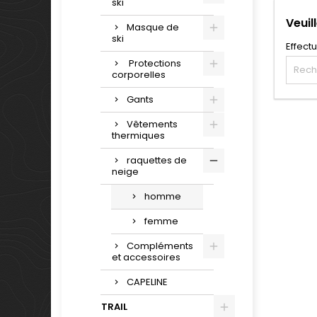
ski
Veuil
Masque de
ski
Effect
Protections
corporelles
Gants
Vêtements
thermiques
raquettes de
neige
homme
femme
Compléments
et accessoires
CAPELINE
TRAIL