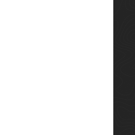
fas de sol o máscara
Accapi Bodyguard : la
esquí? La guía
technologie FIR pour
nitiva para elegir bien
prendre soin de votre
corps avant, pendant et
de las dudas más
après l’effort
uentes entre los
Chez Andar Sports, nous
iadores —especialmente
croyons à l’innovation au
do entran en nuestra
service du bien-être et de la
da— es: ¿qué me...
performance. Les produits
voir plus
Accapi...