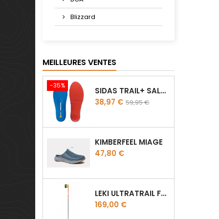
Blizzard
MEILLEURES VENTES
-35%
SIDAS TRAIL+ SALOMON
Prix
Prix
38,97 €
59,95 €
de
base
KIMBERFEEL MIAGE
Prix
47,80 €
LEKI ULTRATRAIL FX.ONE SUPETLITE
Prix
169,00 €