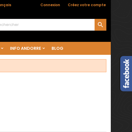

ançais
Bienvenue,
Connexion
ou
Créez votre compte

INFO ANDORRE
BLOG