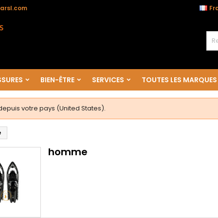
arsl.com
Fr
SURES
BIEN-ÊTRE
SERVICES
TOUTES LES MARQUES
puis votre pays (United States).
e
homme