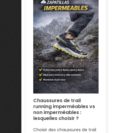
vent être
la pratique
Semelles 
ent lors
SIDAS en 
Semelles pe
en Andorre 
chez Andar 
Chaussures de trail
running imperméables vs
l’année En A
non imperméables :
Sports...
lesquelles choisir ?
En savoir pl
Choisir des chaussures de trail