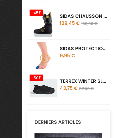
-45%
SIDAS CHAUSSON THERMOFORMABLE THERMO CRT SLIM
Prix
Prix
109,45 €
199,00 €
de
base
SIDAS PROTECTION D'ORTEILLES GEL TOE CAP
Prix
9,95 €
-50%
TERREX WINTER SLIP ON
Prix
Prix
43,75 €
87,50 €
de
base
DERNIERS ARTICLES