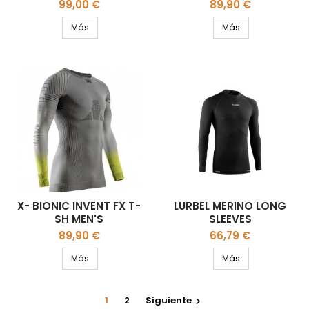
SHIRT LONG
Precio
Precio
99,00 €
89,90 €
Más
Más
X- BIONIC INVENT FX T-
LURBEL MERINO LONG
SH MEN'S
SLEEVES
Precio
Precio
89,90 €
66,79 €
Más
Más
1
2
Siguiente
