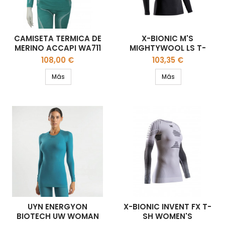
CAMISETA TERMICA DE
X-BIONIC M'S
MERINO ACCAPI WA711
MIGHTYWOOL LS T-
SHIRT
Precio
Precio
108,00 €
103,35 €
Más
Más
UYN ENERGYON
X-BIONIC INVENT FX T-
BIOTECH UW WOMAN
SH WOMEN'S