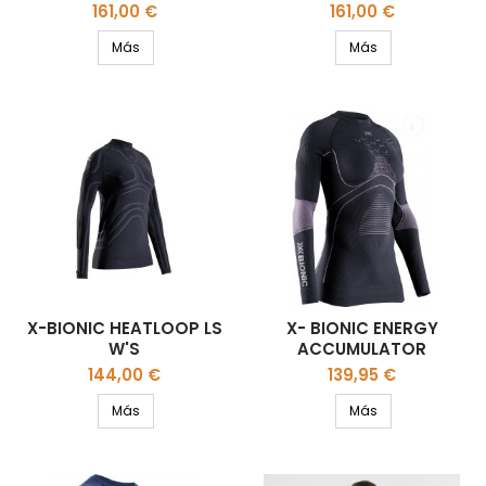
Precio
Precio
161,00 €
161,00 €
Más
Más
X-BIONIC HEATLOOP LS
X- BIONIC ENERGY
W'S
ACCUMULATOR
WOMEN'S
Precio
Precio
144,00 €
139,95 €
Más
Más