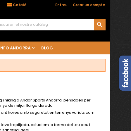

Català
Benvingut,
Entreu
o
Crear un compte

INFO ANDORRA
BLOG
ng i hiking a Andar Sports Andorra, pensades per
anya de mitja i llarga durada.
urant hores amb seguretat en terrenys variats com
eva trepitjada, estudiem la forma del teu peu i
sabatilla ideal.