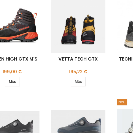
N HIGH GTX M'S
VETTA TECH GTX
TECNI
Preu
Preu
199,00 €
195,22 €
Més
Més
Nou