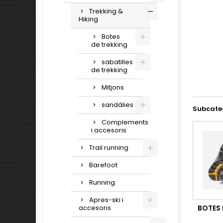
Trekking &
Hiking
Botes
de trekking
sabatilles
de trekking
Mitjons
sandàlies
Subcate
Complements
i accesoris
Trail running
Barefoot
Running
Apres-ski i
accesoris
BOTES 