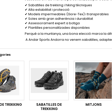
✔ Sabatilles de trekking i hiking tècniques
✔ Alta estabilitat i protecció
✔ Models impermeables (Gore-Tex) i transpirables
✔ Soles amb gran adherència i durabilitat
✔ Assessorament expert a botiga
✔ Plantilles personalitzades disponibles
Perquè a la muntanya, una bona elecció marca la dif
A Andar Sports Andorra no venem sabatilles, adaptem
gories
DE TREKKING
SABATILLES DE
MITJONS
TREKKING