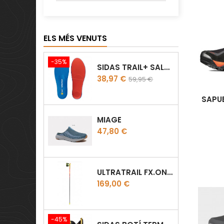
ELS MÉS VENUTS
-35%
SIDAS TRAIL+ SALOMON
Preu
Preu
38,97 €
59,95 €
regular
SAPUE
MIAGE
Preu
47,80 €
ULTRATRAIL FX.ONE SUPETLITE
Preu
169,00 €
-45%