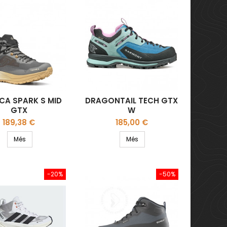
CA SPARK S MID
DRAGONTAIL TECH GTX
GTX
W
Preu
Preu
189,38 €
185,00 €
Més
Més
-20%
-50%