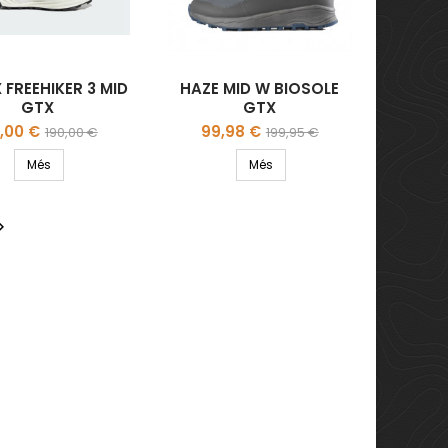
 FREEHIKER 3 MID
HAZE MID W BIOSOLE
GTX
GTX
eu
Preu
Preu
Preu
2,00 €
99,98 €
190,00 €
199,95 €
regular
regular
Més
Més
