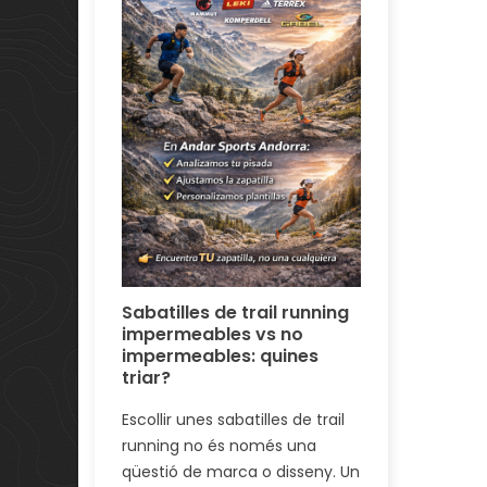
e nutrició
e nutrició
osos quan
vitats de...
Plantilles
SIDAS a A
Plantilles p
a Andorra: 
Sports, tot l
Sabatilles de trail running
impermeables vs no
A Andorra, 
impermeables: quines
Sports és l’ú
triar?
Llegir més
Escollir unes sabatilles de trail
running no és només una
qüestió de marca o disseny. Un