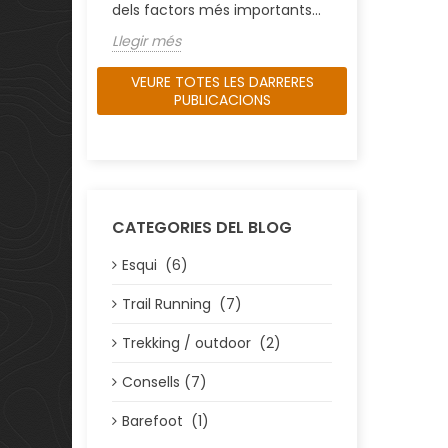
dels factors més importants...
Llegir més
VEURE TOTES LES DARRERES
PUBLICACIONS
CATEGORIES DEL BLOG
Esqui (6)
Trail Running (7)
Trekking / outdoor (2)
Consells (7)
Barefoot (1)