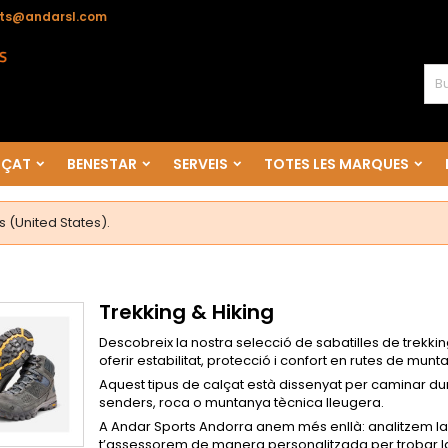
ts@andarsl.com
LÇAT
BENESTAR
SERVEIS
TOTES LES MARQUES
 (United States).
Trekking & Hiking
Descobreix la nostra selecció de sabatilles de trekki
oferir estabilitat, protecció i confort en rutes de munt
Aquest tipus de calçat està dissenyat per caminar d
senders, roca o muntanya tècnica lleugera.
A Andar Sports Andorra anem més enllà: analitzem la t
t’assessorem de manera personalitzada per trobar la 