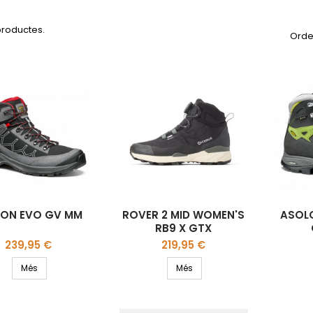
productes.
Orde
CON EVO GV MM
ROVER 2 MID WOMEN'S
ASOLO
RB9 X GTX
Preu
Preu
239,95 €
219,95 €
Més
Més