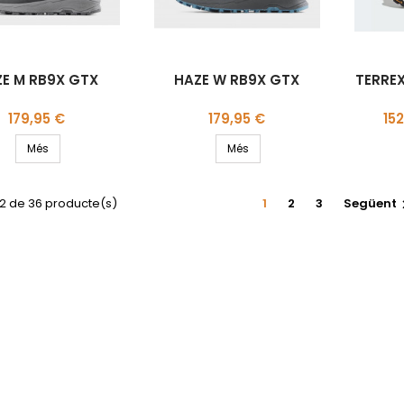
E M RB9X GTX
HAZE W RB9X GTX
TERREX
Preu
Preu
Pr
179,95 €
179,95 €
15
Més
Més
12 de 36 producte(s)
1
2
3
Següent