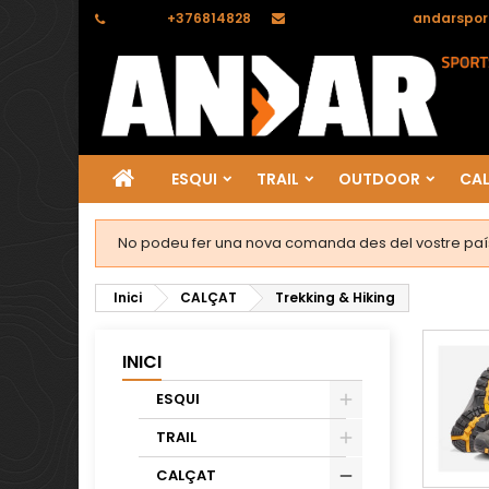
Telèfon:
+376814828
Correu electrònic:
andarspor
ESQUI
TRAIL
OUTDOOR
CA
No podeu fer una nova comanda des del vostre país
Inici
CALÇAT
Trekking & Hiking
INICI
ESQUI
TRAIL
CALÇAT