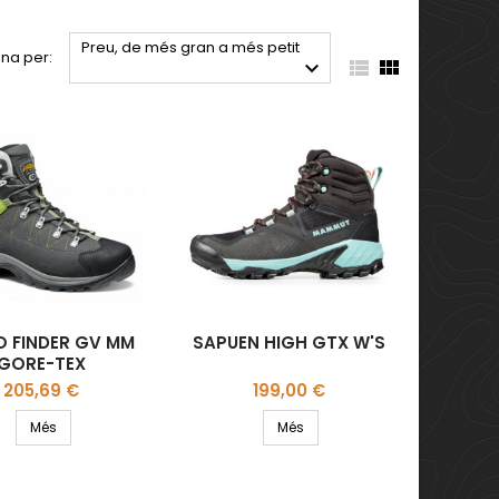
Preu, de més gran a més petit
na per:



 FINDER GV MM
SAPUEN HIGH GTX W'S
GORE-TEX
Preu
Preu
205,69 €
199,00 €
Més
Més