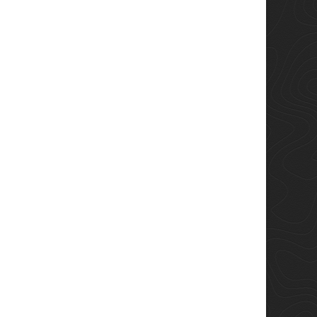
res de sol o màscara
Accapi Bodyguard:
quí? La guia definitiva
tecnologia FIR per cuidar
triar bé
el teu cos abans, durant i
després de l’esforç
els dubtes més freqüents
A Andar Sports apostem per la
e els esquiadors —sobretot
innovació que millora el teu
 entren a la nostra botiga
rendiment i benestar, i els
: què em convé més,...
productes Accapi Bodyguard
ir més
en...
Llegir més